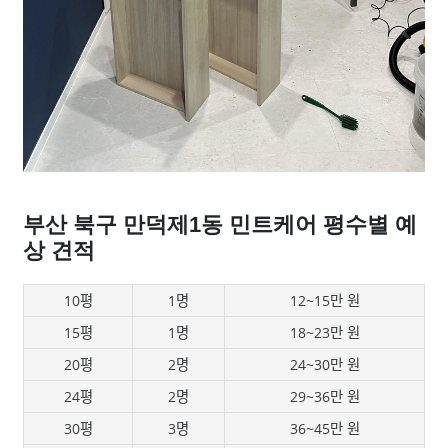
부산 북구 만덕제1동 민트케어 평수별 예
상 견적
10평
1명
12~15만 원
15평
1명
18~23만 원
20평
2명
24~30만 원
24평
2명
29~36만 원
30평
3명
36~45만 원