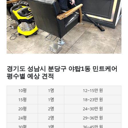
경기도 성남시 분당구 야탑1동 민트케어
평수별 예상 견적
10평
1명
12~15만 원
15평
1명
18~23만 원
20평
2명
24~30만 원
24평
2명
29~36만 원
30평
3명
36~45만 원