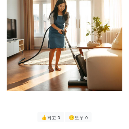
👍최고
😗오우
0
0