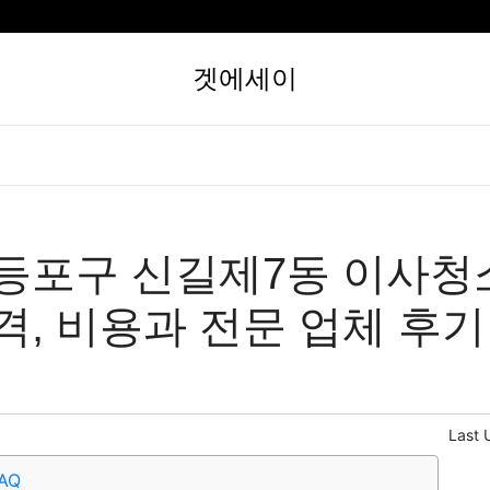
겟에세이
등포구 신길제7동 이사청
격, 비용과 전문 업체 후기
Last 
AQ