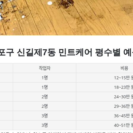
포구 신길제7동 민트케어 평수별 예
작업자
비용
1명
12~15만 
1명
18~23만 
2명
24~30만 
2명
29~36만 
3명
36~45만 
3명
40~51만 