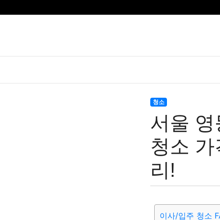
청소
서울 영
청소 가
리!
이사/입주 청소 F