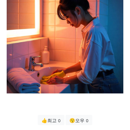
👍최고
😗오우
0
0