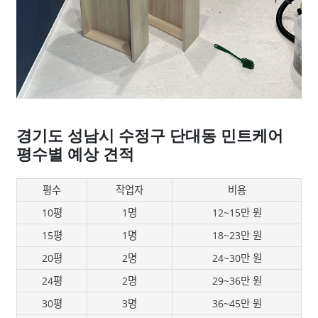
경기도 성남시 수정구 단대동 민트케어
평수별 예상 견적
평수
작업자
비용
10평
1명
12~15만 원
15평
1명
18~23만 원
20평
2명
24~30만 원
24평
2명
29~36만 원
30평
3명
36~45만 원