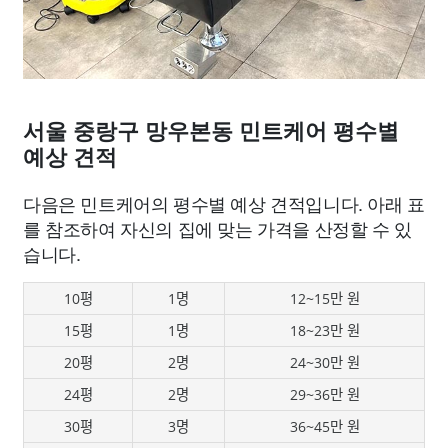
서울 중랑구 망우본동 민트케어 평수별
예상 견적
다음은 민트케어의 평수별 예상 견적입니다. 아래 표
를 참조하여 자신의 집에 맞는 가격을 산정할 수 있
습니다.
10평
1명
12~15만 원
15평
1명
18~23만 원
20평
2명
24~30만 원
24평
2명
29~36만 원
30평
3명
36~45만 원