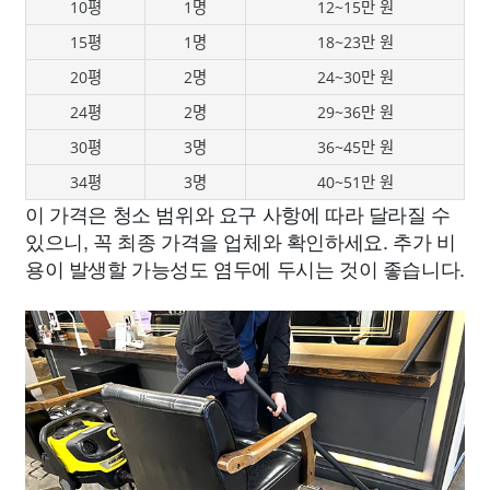
10평
1명
12~15만 원
15평
1명
18~23만 원
20평
2명
24~30만 원
24평
2명
29~36만 원
30평
3명
36~45만 원
34평
3명
40~51만 원
이 가격은 청소 범위와 요구 사항에 따라 달라질 수
있으니, 꼭 최종 가격을 업체와 확인하세요. 추가 비
용이 발생할 가능성도 염두에 두시는 것이 좋습니다.